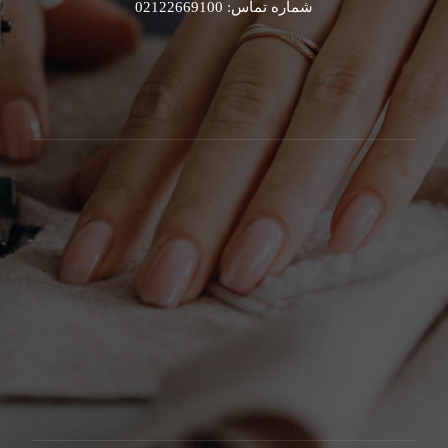
شماره تماس: 02122669100